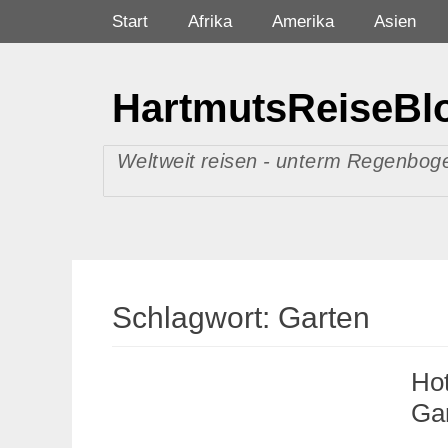
Zum
Primäres Menü
Start
Afrika
Amerika
Asien
Inhalt
springen
HartmutsReiseBl
Weltweit reisen - unterm Regenboge
Schlagwort:
Garten
Hot
Ga