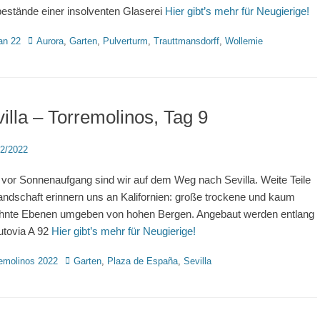
estände einer insolventen Glaserei
Hier gibt’s mehr für Neugierige!
rien
Schlagworte
an 22
Aurora
,
Garten
,
Pulverturm
,
Trauttmansdorff
,
Wollemie
illa – Torremolinos, Tag 9
d
02/2022
vor Sonnenaufgang sind wir auf dem Weg nach Sevilla. Weite Teile
andschaft erinnern uns an Kalifornien: große trockene und kaum
nte Ebenen umgeben von hohen Bergen. Angebaut werden entlang
utovia A 92
Hier gibt’s mehr für Neugierige!
rien
Schlagworte
emolinos 2022
Garten
,
Plaza de España
,
Sevilla