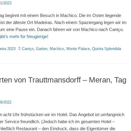
d
11/2023
ag beginnt mit einem Besuch in Machico. Die im Osten liegende
 ist der älteste Ort Madeiras. Nach einem Spaziergang legen wir im
um eine Pause ein. Danach fahren wir von Machico nach Caniço.
gibt’s mehr für Neugierige!
rien
Schlagworte
eira 2023
Caniço
,
Garten
,
Machico
,
Monte Palace
,
Quinta Splendida
ten von Trauttmansdorff – Meran, Tag
d
09/2022
 acht Uhr frühstücken wir im Hotel. Das Angebot ist umfangreich
er Service freundlich. (Jedoch habe ich im gesamten Hotel –
hließlich Restaurant – den Eindruck, dass die Eigentümer die