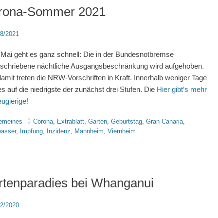
rona-Sommer 2021
d
08/2021
Mai geht es ganz schnell: Die in der Bundesnotbremse
schriebene nächtliche Ausgangsbeschränkung wird aufgehoben.
amit treten die NRW-Vorschriften in Kraft. Innerhalb weniger Tage
es auf die niedrigste der zunächst drei Stufen. Die
Hier gibt’s mehr
eugierige!
rien
Schlagworte
gemeines
Corona
,
Extrablatt
,
Garten
,
Geburtstag
,
Gran Canaria
,
asser
,
Impfung
,
Inzidenz
,
Mannheim
,
Viernheim
rtenparadies bei Whanganui
d
02/2020