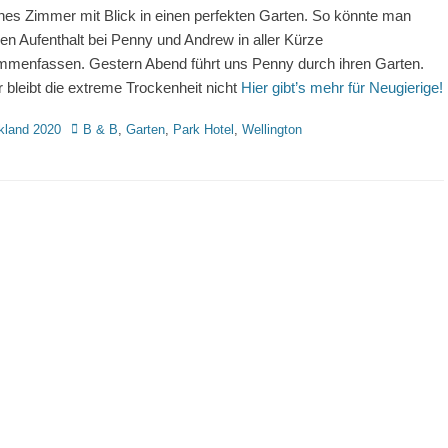
es Zimmer mit Blick in einen perfekten Garten. So könnte man
en Aufenthalt bei Penny und Andrew in aller Kürze
menfassen. Gestern Abend führt uns Penny durch ihren Garten.
r bleibt die extreme Trockenheit nicht
Hier gibt’s mehr für Neugierige!
rien
Schlagworte
kland 2020
B & B
,
Garten
,
Park Hotel
,
Wellington