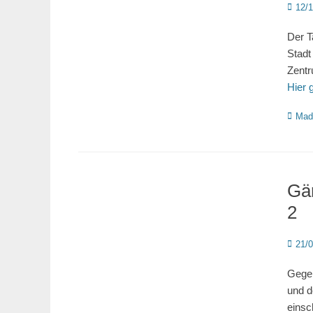
Poste
12/
on
Der T
Stadt
Zentr
Hier 
Katego
Mad
Gär
2
Poste
21/
on
Gegen
und d
einsc