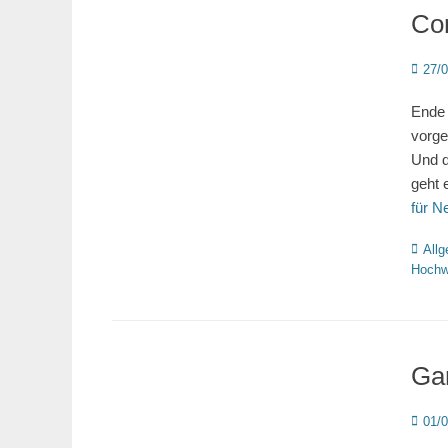
Co
Poste
27/
on
Ende 
vorge
Und d
geht 
für N
Katego
All
Hochw
Ga
Poste
01/
on