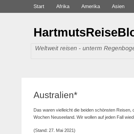
Zum
Primäres Menü
Start
Afrika
Amerika
Asien
Inhalt
springen
HartmutsReiseBl
Weltweit reisen - unterm Regenboge
Australien*
Das waren vielleicht die beiden schönsten Reisen, d
Wochen Neuseeland. Wir wollen auf jeden Fall wi
(Stand: 27. Mai 2021)