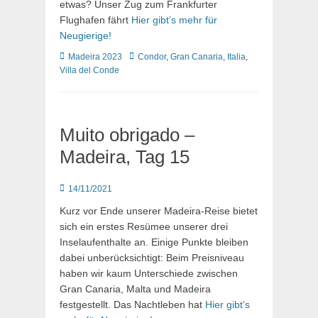
etwas? Unser Zug zum Frankfurter
Flughafen fährt
Hier gibt’s mehr für
Neugierige!
Kategorien
Schlagworte
Madeira 2023
Condor
,
Gran Canaria
,
Italia
,
Villa del Conde
Muito obrigado –
Madeira, Tag 15
Posted
14/11/2021
on
Kurz vor Ende unserer Madeira-Reise bietet
sich ein erstes Resümee unserer drei
Inselaufenthalte an. Einige Punkte bleiben
dabei unberücksichtigt: Beim Preisniveau
haben wir kaum Unterschiede zwischen
Gran Canaria, Malta und Madeira
festgestellt. Das Nachtleben hat
Hier gibt’s