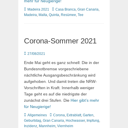
mehr für Neugierige!
Kategorien
Schlagworte
Madeira 2021
Casa Branca
,
Gran Canaria
,
Madeira
,
Malta
,
Quinta
,
Resümee
,
Tee
Corona-Sommer 2021
Posted
27/08/2021
on
Ende Mai geht es ganz schnell: Die in der
Bundesnotbremse vorgeschriebene
nächtliche Ausgangsbeschränkung wird
aufgehoben. Und damit treten die NRW-
Vorschriften in Kraft. Innerhalb weniger
Tage geht es auf die niedrigste der
zunächst drei Stufen. Die
Hier gibt’s mehr
für Neugierige!
Kategorien
Schlagworte
Allgemeines
Corona
,
Extrablatt
,
Garten
,
Geburtstag
,
Gran Canaria
,
Hochwasser
,
Impfung
,
Inzidenz
,
Mannheim
,
Viernheim