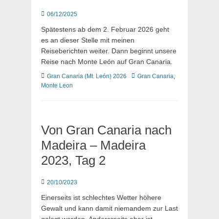
Posted
06/12/2025
on
Spätestens ab dem 2. Februar 2026 geht
es an dieser Stelle mit meinen
Reiseberichten weiter. Dann beginnt unsere
Reise nach Monte León auf Gran Canaria.
Kategorien
Schlagworte
Gran Canaria (Mt. León) 2026
Gran Canaria
,
Monte Leon
Von Gran Canaria nach
Madeira – Madeira
2023, Tag 2
Posted
20/10/2023
on
Einerseits ist schlechtes Wetter höhere
Gewalt und kann damit niemandem zur Last