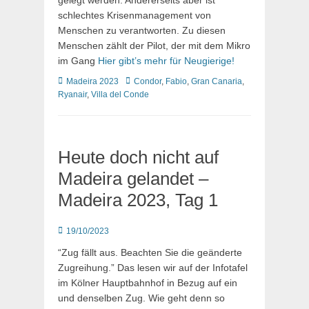
gelegt werden. Andererseits aber ist
schlechtes Krisenmanagement von
Menschen zu verantworten. Zu diesen
Menschen zählt der Pilot, der mit dem Mikro
im Gang
Hier gibt’s mehr für Neugierige!
Kategorien
Schlagworte
Madeira 2023
Condor
,
Fabio
,
Gran Canaria
,
Ryanair
,
Villa del Conde
Heute doch nicht auf
Madeira gelandet –
Madeira 2023, Tag 1
Posted
19/10/2023
on
“Zug fällt aus. Beachten Sie die geänderte
Zugreihung.” Das lesen wir auf der Infotafel
im Kölner Hauptbahnhof in Bezug auf ein
und denselben Zug. Wie geht denn so