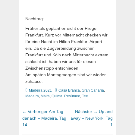
Nachtrag:
Früher als geplant erreicht der Flieger
Frankfurt. Kurz vor Mitternacht checken wir
für eine Nacht im Hilton Frankfurt Airport
ein. Da die Zugverbindung zwischen
Frankfurt und Köln nach Mitternacht extrem
schlecht ist, haben wir uns für diesen
Zwischenstopp entschieden.
Am späten Montagmorgen sind wir wieder
zuhause.
Kategorien
Schlagworte
Madeira 2021
Casa Branca
,
Gran Canaria
,
Madeira
,
Malta
,
Quinta
,
Resümee
,
Tee
Beitragsnavigation
Vorheriger
Nächster
← Vorheriger
Am Tag
Nächster →
Up and
Beitrag:
Beitrag:
danach – Madeira, Tag
away – New York, Tag
14
1