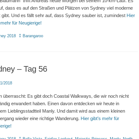
Blaumann” trifft Andreas heute Morgen bei seinem 10-km-Lauf. Es
 auf, dass es auf den Straßen und Plätzen von Sydney viel moderne
 gibt. Und es fällt sehr auf, dass Sydney sauber ist, zumindest
Hier
s mehr für Neugierige!
rien
Schlagworte
ney 2018
Barangaroo
dney – Tag 56
d
11/2018
in überrascht: Es gibt doch Coastal Walkways, die wir noch nicht
tändig erwandert haben. Einen davon entdecken wir heute in
em Lieblingsstadtteil Manly. Und damit wird aus einem kleinen
ergang wieder eine richtige Wanderung.
Hier gibt’s mehr für
erige!
rien
Schlagworte
ney 2018
Bella Vista
,
Fairfax Lookout
,
Majestic Princess
,
Manly
,
North