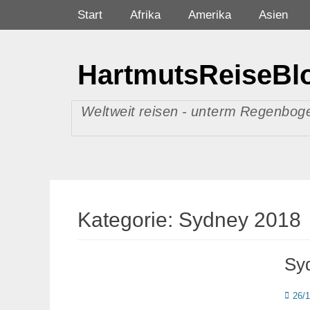
Zum
Primäres Menü
Start
Afrika
Amerika
Asien
Inhalt
springen
HartmutsReiseBl
Weltweit reisen - unterm Regenboge
Kategorie:
Sydney 2018
Sy
Poste
26/
on