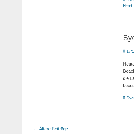
Head
Sy
Poste
17/
on
Heute
Beach
die L
bequ
Katego
Syd
Beitragsnavigation
←
Ältere Beiträge