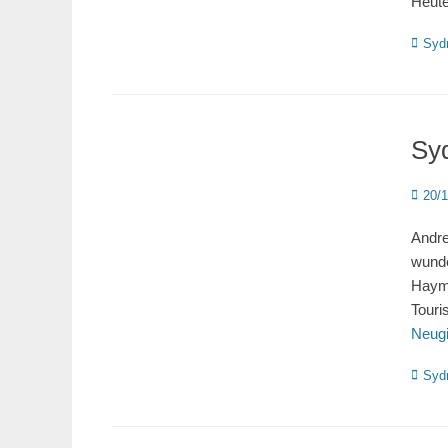
Heut
Katego
Syd
Sy
Poste
20/
on
Andre
wunde
Hayma
Touri
Neugi
Katego
Syd