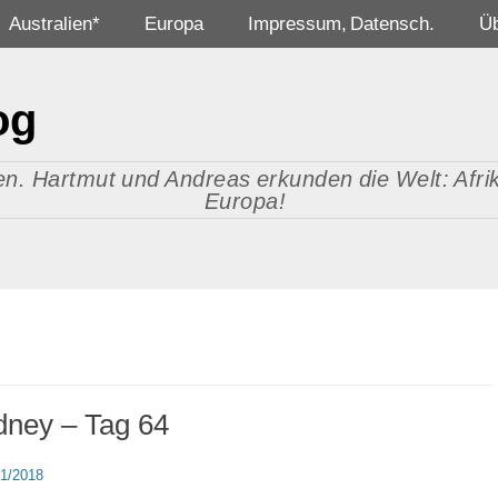
Australien*
Europa
Impressum, Datensch.
Ü
og
n. Hartmut und Andreas erkunden die Welt: Afrika
Europa!
dney – Tag 64
d
11/2018