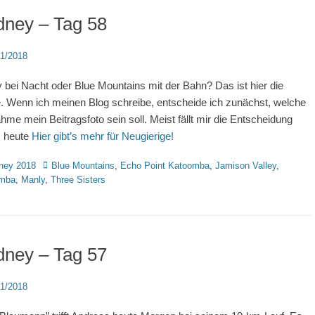
dney – Tag 58
d
11/2018
 bei Nacht oder Blue Mountains mit der Bahn? Das ist hier die
. Wenn ich meinen Blog schreibe, entscheide ich zunächst, welche
hme mein Beitragsfoto sein soll. Meist fällt mir die Entscheidung
t, heute
Hier gibt’s mehr für Neugierige!
rien
Schlagworte
ney 2018
Blue Mountains
,
Echo Point Katoomba
,
Jamison Valley
,
mba
,
Manly
,
Three Sisters
dney – Tag 57
d
11/2018