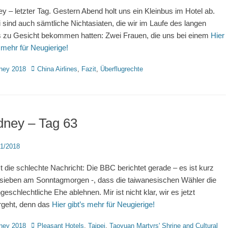
y – letzter Tag. Gestern Abend holt uns ein Kleinbus im Hotel ab.
 sind auch sämtliche Nichtasiaten, die wir im Laufe des langen
 zu Gesicht bekommen hatten: Zwei Frauen, die uns bei einem
Hier
s mehr für Neugierige!
rien
Schlagworte
ney 2018
China Airlines
,
Fazit
,
Überflugrechte
dney – Tag 63
d
11/2018
t die schlechte Nachricht: Die BBC berichtet gerade – es ist kurz
sieben am Sonntagmorgen -, dass die taiwanesischen Wähler die
hgeschlechtliche Ehe ablehnen. Mir ist nicht klar, wir es jetzt
rgeht, denn das
Hier gibt’s mehr für Neugierige!
rien
Schlagworte
ney 2018
Pleasant Hotels
,
Taipei
,
Taoyuan Martyrs' Shrine and Cultural