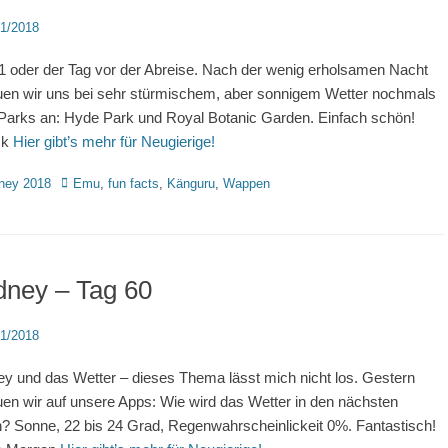
d
11/2018
1 oder der Tag vor der Abreise. Nach der wenig erholsamen Nacht
en wir uns bei sehr stürmischem, aber sonnigem Wetter nochmals
Parks an: Hyde Park und Royal Botanic Garden. Einfach schön!
ck
Hier gibt’s mehr für Neugierige!
rien
Schlagworte
ney 2018
Emu
,
fun facts
,
Känguru
,
Wappen
dney – Tag 60
d
11/2018
y und das Wetter – dieses Thema lässt mich nicht los. Gestern
en wir auf unsere Apps: Wie wird das Wetter in den nächsten
? Sonne, 22 bis 24 Grad, Regenwahrscheinlickeit 0%. Fantastisch!