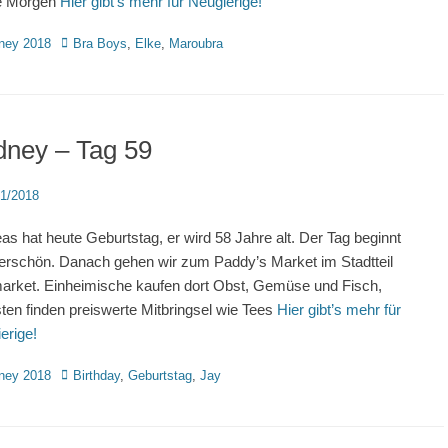
e Morgen
Hier gibt’s mehr für Neugierige!
rien
Schlagworte
ney 2018
Bra Boys
,
Elke
,
Maroubra
dney – Tag 59
d
11/2018
as hat heute Geburtstag, er wird 58 Jahre alt. Der Tag beginnt
rschön. Danach gehen wir zum Paddy’s Market im Stadtteil
rket. Einheimische kaufen dort Obst, Gemüse und Fisch,
sten finden preiswerte Mitbringsel wie Tees
Hier gibt’s mehr für
erige!
rien
Schlagworte
ney 2018
Birthday
,
Geburtstag
,
Jay