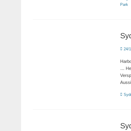
Park
Sy
Poste
24/
on
Harbo
… Heu
Versp
Aussi
Katego
Syd
Sy