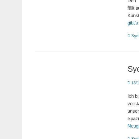
Den “
fällt
Kunst
gibt’
Katego
Syd
Sy
Poste
18/
on
Ich b
volls
unser
Spazi
Neugi
Katego
Syd