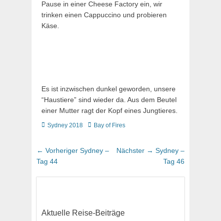
Pause in einer Cheese Factory ein, wir
trinken einen Cappuccino und probieren
Käse.
Es ist inzwischen dunkel geworden, unsere
“Haustiere” sind wieder da. Aus dem Beutel
einer Mutter ragt der Kopf eines Jungtieres.
Kategorien
Schlagworte
Sydney 2018
Bay of Fires
Beitragsnavigation
Vorheriger
Nächster
← Vorheriger
Sydney –
Nächster →
Sydney –
Beitrag:
Beitrag:
Tag 44
Tag 46
Aktuelle Reise-Beiträge