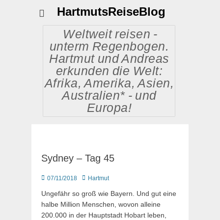
HartmutsReiseBlog
Weltweit reisen -
unterm Regenbogen.
Hartmut und Andreas
erkunden die Welt:
Afrika, Amerika, Asien,
Australien* - und
Europa!
Sydney – Tag 45
Posted
Autor
07/11/2018
Hartmut
on
Ungefähr so groß wie Bayern. Und gut eine
halbe Million Menschen, wovon alleine
200.000 in der Hauptstadt Hobart leben,