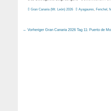
Kategorien
Schlagworte
Gran Canaria (Mt. León) 2026
Ayagaures
,
Fenchel
,
Beitragsnavigation
Vorheriger
← Vorheriger
Gran Canaria 2026 Tag 11: Puerto de M
Beitrag: