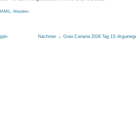
MAMIL
,
Wandern
Nächster
ogán
Nächster →
Gran Canaria 2026 Tag 13: Arguineg
Beitrag: