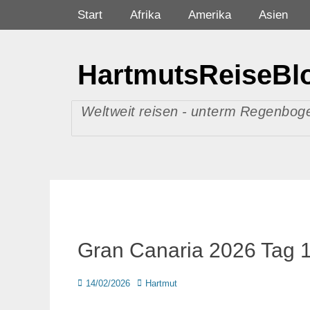
Zum
Primäres Menü
Start
Afrika
Amerika
Asien
Inhalt
springen
HartmutsReiseBl
Weltweit reisen - unterm Regenboge
Gran Canaria 2026 Tag 
Posted
Autor
14/02/2026
Hartmut
on