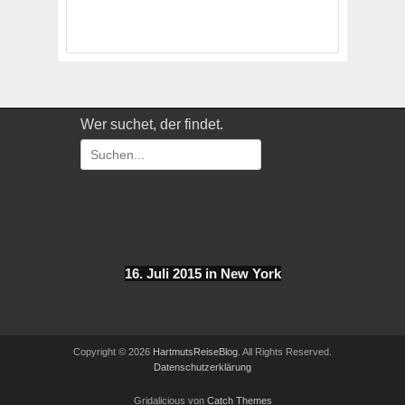
Wer suchet, der findet.
Suchen
nach:
16. Juli 2015 in New York
Copyright © 2026
HartmutsReiseBlog
. All Rights Reserved.
Datenschutzerklärung
Gridalicious von
Catch Themes