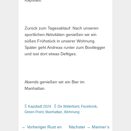
Kapstadt.
Zurück zum Tagesablauf: Nach unseren
sportlichen Aktivitäten genießen wir ein
süßes Frühstück in unserer Wohnung.
Später geht Andreas runter zum Bootlegger
und isst dort etwas Deftiges.
Abends genießen wir ein Bier im
Manhattan.
Kategorien
Schlagworte
Kapstadt 2024
De Waterkant
,
Facebook
,
Green Point
,
Manhattan
,
Wohnung
Beitragsnavigation
Vorheriger
Nächster
← Vorheriger
Rust en
Nächster →
Mariner’s