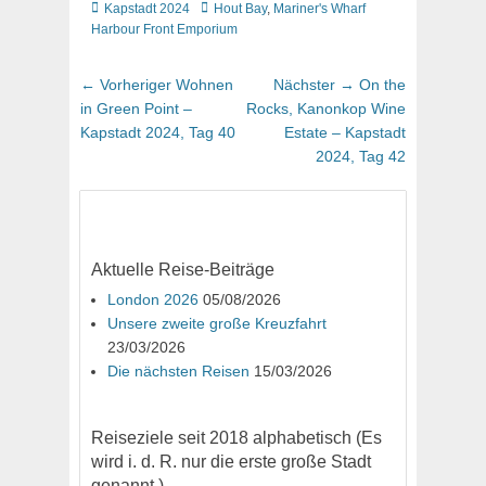
Kategorien
Schlagworte
Kapstadt 2024
Hout Bay
,
Mariner's Wharf
Harbour Front Emporium
Beitragsnavigation
Vorheriger
Nächster
← Vorheriger
Wohnen
Nächster →
On the
Beitrag:
Beitrag:
in Green Point –
Rocks, Kanonkop Wine
Kapstadt 2024, Tag 40
Estate – Kapstadt
2024, Tag 42
Aktuelle Reise-Beiträge
London 2026
05/08/2026
Unsere zweite große Kreuzfahrt
23/03/2026
Die nächsten Reisen
15/03/2026
Reiseziele seit 2018 alphabetisch (Es
wird i. d. R. nur die erste große Stadt
genannt.)