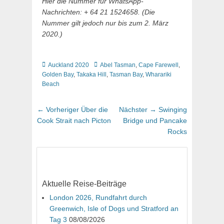
Hier die Nummer für WhatsApp-
Nachrichten: + 64 21 1524658. (Die
Nummer gilt jedoch nur bis zum 2. März
2020.)
Kategorien
Schlagworte
Auckland 2020
Abel Tasman
,
Cape Farewell
,
Golden Bay
,
Takaka Hill
,
Tasman Bay
,
Wharariki
Beach
Beitragsnavigation
Vorheriger
Nächster
← Vorheriger
Über die
Nächster →
Swinging
Beitrag:
Beitrag:
Cook Strait nach Picton
Bridge und Pancake
Rocks
Aktuelle Reise-Beiträge
London 2026, Rundfahrt durch
Greenwich, Isle of Dogs und Stratford an
Tag 3
08/08/2026