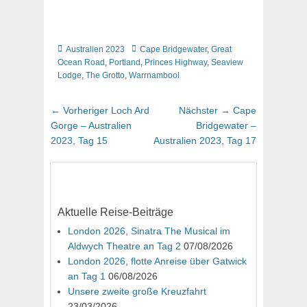
Kategorien
Schlagworte
Australien 2023
Cape Bridgewater
,
Great
Ocean Road
,
Portland
,
Princes Highway
,
Seaview
Lodge
,
The Grotto
,
Warrnambool
Beitragsnavigation
Vorheriger
Nächster
← Vorheriger
Loch Ard
Nächster →
Cape
Beitrag:
Beitrag:
Gorge – Australien
Bridgewater –
2023, Tag 15
Australien 2023, Tag 17
Aktuelle Reise-Beiträge
London 2026, Sinatra The Musical im
Aldwych Theatre an Tag 2
07/08/2026
London 2026, flotte Anreise über Gatwick
an Tag 1
06/08/2026
Unsere zweite große Kreuzfahrt
23/03/2026