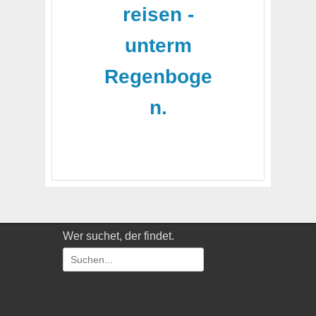
reisen -
unterm
Regenboge
n.
Wer suchet, der findet.
Suchen
nach: