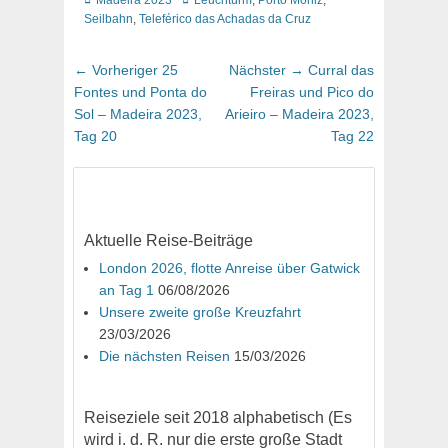
Madeira 2023
Leuchturm
,
Porto Moniz
,
Seilbahn
,
Teleférico das Achadas da Cruz
Beitragsnavigation
Vorheriger
Nächster
← Vorheriger
25
Nächster →
Curral das
Beitrag:
Beitrag:
Fontes und Ponta do
Freiras und Pico do
Sol – Madeira 2023,
Arieiro – Madeira 2023,
Tag 20
Tag 22
Aktuelle Reise-Beiträge
London 2026, flotte Anreise über Gatwick
an Tag 1
06/08/2026
Unsere zweite große Kreuzfahrt
23/03/2026
Die nächsten Reisen
15/03/2026
Reiseziele seit 2018 alphabetisch (Es
wird i. d. R. nur die erste große Stadt