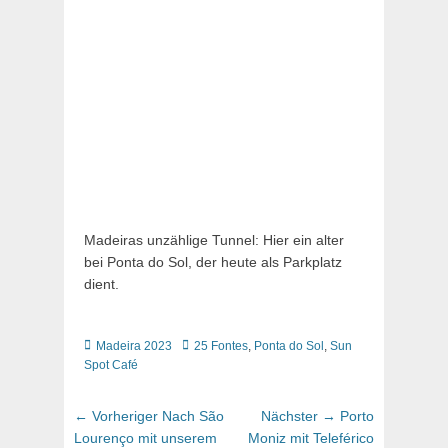
Madeiras unzählige Tunnel: Hier ein alter
bei Ponta do Sol, der heute als Parkplatz
dient.
Kategorien
Schlagworte
Madeira 2023
25 Fontes
,
Ponta do Sol
,
Sun
Spot Café
Beitragsnavigation
Vorheriger
Nächster
← Vorheriger
Nach São
Nächster →
Porto
Beitrag:
Beitrag:
Lourenço mit unserem
Moniz mit Teleférico