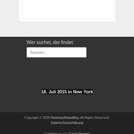
Wer suchet, der findet.
Suchen
nach:
16. Juli 2015 in New York
Copyright © 2026
HartmutsReiseBlog
. All Rights Reserved.
Datenschutzerklärung
Gridalicious von
Catch Themes