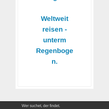
-
Weltweit
reisen -
unterm
Regenboge
n.
Wer suchet, der findet.