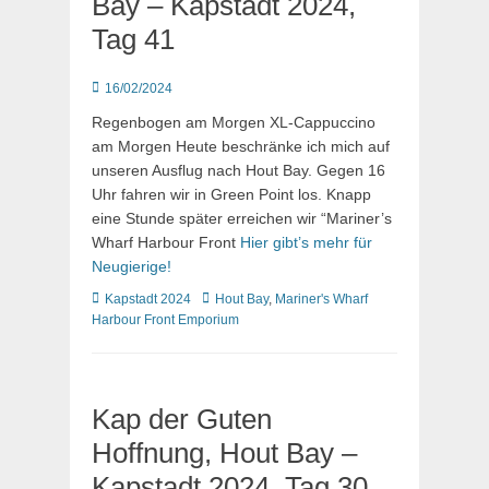
Bay – Kapstadt 2024,
Tag 41
Posted
16/02/2024
on
Regenbogen am Morgen XL-Cappuccino
am Morgen Heute beschränke ich mich auf
unseren Ausflug nach Hout Bay. Gegen 16
Uhr fahren wir in Green Point los. Knapp
eine Stunde später erreichen wir “Mariner’s
Wharf Harbour Front
Hier gibt’s mehr für
Neugierige!
Kategorien
Schlagworte
Kapstadt 2024
Hout Bay
,
Mariner's Wharf
Harbour Front Emporium
Kap der Guten
Hoffnung, Hout Bay –
Kapstadt 2024, Tag 30