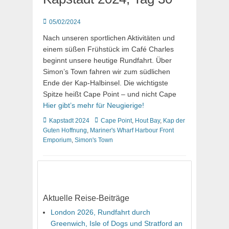
Posted
05/02/2024
on
Nach unseren sportlichen Aktivitäten und
einem süßen Frühstück im Café Charles
beginnt unsere heutige Rundfahrt. Über
Simon’s Town fahren wir zum südlichen
Ende der Kap-Halbinsel. Die wichtigste
Spitze heißt Cape Point – und nicht Cape
Hier gibt’s mehr für Neugierige!
Kategorien
Schlagworte
Kapstadt 2024
Cape Point
,
Hout Bay
,
Kap der
Guten Hoffnung
,
Mariner's Wharf Harbour Front
Emporium
,
Simon's Town
Aktuelle Reise-Beiträge
London 2026, Rundfahrt durch
Greenwich, Isle of Dogs und Stratford an