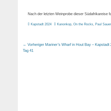
Nach der letzten Weinprobe dieser Südafrikareise f
Kategorien
Schlagworte
Kapstadt 2024
Kanonkop
,
On the Rocks
,
Paul Sauer
Beitragsnavigation
Vorheriger
← Vorheriger
Mariner’s Wharf in Hout Bay – Kapstadt 
Beitrag:
Tag 41