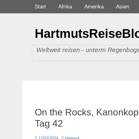
Zum
Primäres Menü
Start
Afrika
Amerika
Asien
Inhalt
springen
HartmutsReiseBl
Weltweit reisen - unterm Regenboge
On the Rocks, Kanonkop 
Tag 42
Posted
Autor
17/02/2024
Hartmut