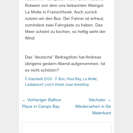
Rotwein von dem uns bekannten Weingut
La Motte in Franschhoek. Auch zurück
nutzen wir den Bus. Der Fahrer ist erfreut,
zumindest zwei Fahrgäste zu haben. Das
Meer scheint zu kochen, so heftig weht der
Wind.
Das “deutsche” Beitragsfoto hat Andreas
übrigens gestern Abend aufgenommen. Ist
es nicht schööön?
Kategorien
Schlagworte
Kapstadt 2019
Bus
,
Hout Bay
,
La Motte
,
Lastabwurf
,
Lion's Head
,
load shedding
Beitragsnavigation
Vorheriger
Nächster
← Vorheriger
Balfour
Nächster →
Beitrag:
Beitrag:
Place in Camps Bay
Wiedersehen in De
Waterkant