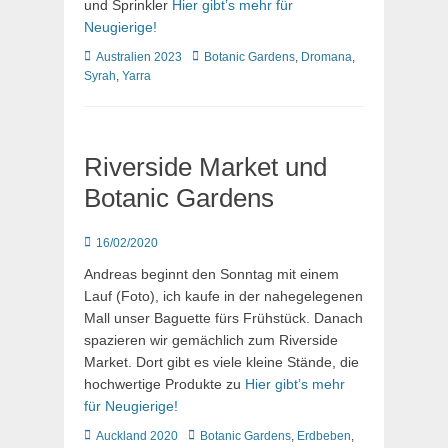
und Sprinkler
Hier gibt’s mehr für
Neugierige!
Kategorien
Schlagworte
Australien 2023
Botanic Gardens
,
Dromana
,
Syrah
,
Yarra
Riverside Market und
Botanic Gardens
Posted
16/02/2020
on
Andreas beginnt den Sonntag mit einem
Lauf (Foto), ich kaufe in der nahegelegenen
Mall unser Baguette fürs Frühstück. Danach
spazieren wir gemächlich zum Riverside
Market. Dort gibt es viele kleine Stände, die
hochwertige Produkte zu
Hier gibt’s mehr
für Neugierige!
Kategorien
Schlagworte
Auckland 2020
Botanic Gardens
,
Erdbeben
,