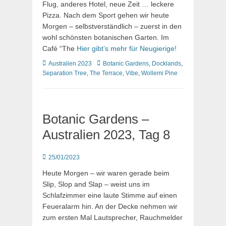
Flug, anderes Hotel, neue Zeit … leckere
Pizza. Nach dem Sport gehen wir heute
Morgen – selbstverständlich – zuerst in den
wohl schönsten botanischen Garten. Im
Café “The
Hier gibt’s mehr für Neugierige!
Kategorien
Schlagworte
Australien 2023
Botanic Gardens
,
Docklands
,
Separation Tree
,
The Terrace
,
Vibe
,
Wollemi Pine
Botanic Gardens –
Australien 2023, Tag 8
Posted
25/01/2023
on
Heute Morgen – wir waren gerade beim
Slip, Slop and Slap – weist uns im
Schlafzimmer eine laute Stimme auf einen
Feueralarm hin. An der Decke nehmen wir
zum ersten Mal Lautsprecher, Rauchmelder