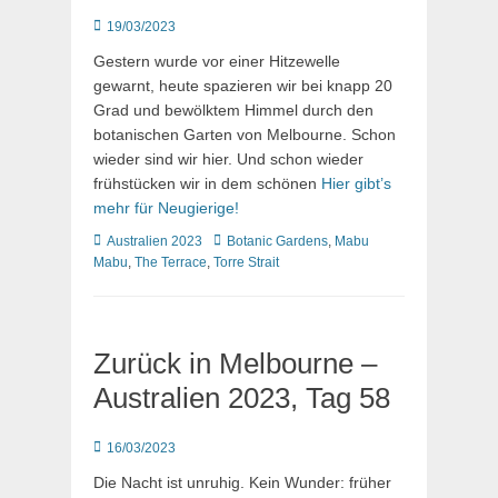
Posted
19/03/2023
on
Gestern wurde vor einer Hitzewelle
gewarnt, heute spazieren wir bei knapp 20
Grad und bewölktem Himmel durch den
botanischen Garten von Melbourne. Schon
wieder sind wir hier. Und schon wieder
frühstücken wir in dem schönen
Hier gibt’s
mehr für Neugierige!
Kategorien
Schlagworte
Australien 2023
Botanic Gardens
,
Mabu
Mabu
,
The Terrace
,
Torre Strait
Zurück in Melbourne –
Australien 2023, Tag 58
Posted
16/03/2023
on
Die Nacht ist unruhig. Kein Wunder: früher