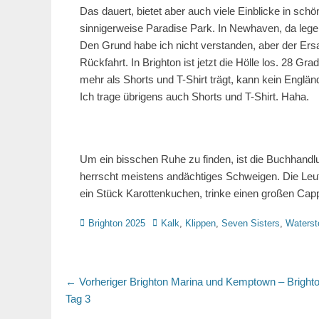
Das dauert, bietet aber auch viele Einblicke in sch
sinnigerweise Paradise Park. In Newhaven, da leg
Den Grund habe ich nicht verstanden, aber der Ersat
Rückfahrt. In Brighton ist jetzt die Hölle los. 28 
mehr als Shorts und T-Shirt trägt, kann kein Englä
Ich trage übrigens auch Shorts und T-Shirt. Haha.
Um ein bisschen Ruhe zu finden, ist die Buchhandl
herrscht meistens andächtiges Schweigen. Die Leute
ein Stück Karottenkuchen, trinke einen großen Capp
Kategorien
Schlagworte
Brighton 2025
Kalk
,
Klippen
,
Seven Sisters
,
Waterst
Beitragsnavigation
Vorheriger
← Vorheriger
Brighton Marina und Kemptown – Brighto
Beitrag:
Tag 3