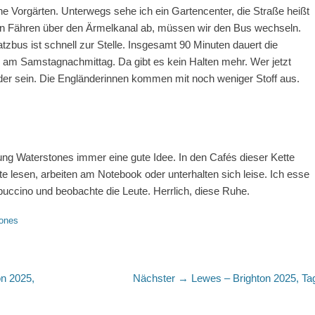
öne Vorgärten. Unterwegs sehe ich ein Gartencenter, die Straße heißt
en Fähren über den Ärmelkanal ab, müssen wir den Bus wechseln.
zbus ist schnell zur Stelle. Insgesamt 90 Minuten dauert die
Grad am Samstagnachmittag. Da gibt es kein Halten mehr. Wer jetzt
nder sein. Die Engländerinnen kommen mit noch weniger Stoff aus.
ung Waterstones immer eine gute Idee. In den Cafés dieser Kette
 lesen, arbeiten am Notebook oder unterhalten sich leise. Ich esse
uccino und beobachte die Leute. Herrlich, diese Ruhe.
ones
Nächster
n 2025,
Nächster →
Lewes – Brighton 2025, Ta
Beitrag: