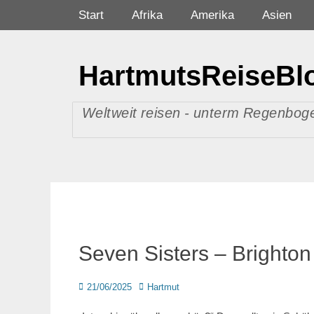
Zum
Primäres Menü
Start
Afrika
Amerika
Asien
Inhalt
springen
HartmutsReiseBl
Weltweit reisen - unterm Regenboge
Seven Sisters – Brighton
Posted
Autor
21/06/2025
Hartmut
on