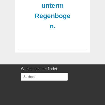
unterm
Regenboge
n.
Wer suchet, der findet.
Suchen
nach: