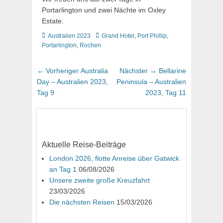
Portarlington und zwei Nächte im Oxley
Estate.
Kategorien
Schlagworte
Australien 2023
Grand Hotel
,
Port Phillip
,
Portarlington
,
Rochen
Beitragsnavigation
Vorheriger
Nächster
← Vorheriger
Australia
Nächster →
Bellarine
Beitrag:
Beitrag:
Day – Australien 2023,
Peninsula – Australien
Tag 9
2023, Tag 11
Aktuelle Reise-Beiträge
London 2026, flotte Anreise über Gatwick
an Tag 1
06/08/2026
Unsere zweite große Kreuzfahrt
23/03/2026
Die nächsten Reisen
15/03/2026