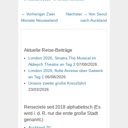
Beitragsnavigation
Vorheriger
Nächster
← Vorheriger
Zwei
Nächster →
Von Seoul
Beitrag:
Beitrag:
Monate Neuseeland
nach Auckland
Aktuelle Reise-Beiträge
London 2026, Sinatra The Musical im
Aldwych Theatre an Tag 2
07/08/2026
London 2026, flotte Anreise über Gatwick
an Tag 1
06/08/2026
Unsere zweite große Kreuzfahrt
23/03/2026
Reiseziele seit 2018 alphabetisch (Es
wird i. d. R. nur die erste große Stadt
genannt.)
Auckland 20