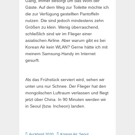
Gang, immer besorgt um das Wohl der
Gäste. Auf dem Weg zur Toilette möchte ich
die zur Verfügung gestellten Pantoffeln
nutzen. Die sind jedoch mindestens zehn
Größen zu klein. Wenig überraschend,
schließlich sind wir im Flieger einer
asiatischen Airline. Aber warum gibt es bei
Korean Air kein WLAN? Gerne hätte ich mit
meinem Samsung-Handy im Internet
gesurft.
Als das Frühstück serviert wird, sehen wir
unter uns nur Schnee. Der Flieger hat den
mongolischen Luftraum verlassen und fliegt
jetzt über China. In 90 Minuten werden wir
in Seoul (bzw. Incheon) landen.
Kategorien
Schlagworte
Auckland 2020
Korean Air
,
Seoul