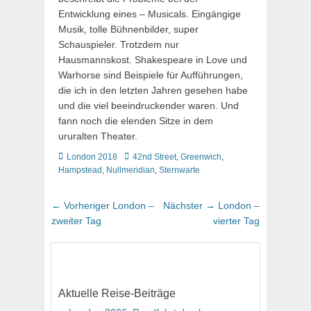
Entwicklung eines – Musicals. Eingängige
Musik, tolle Bühnenbilder, super
Schauspieler. Trotzdem nur
Hausmannskost. Shakespeare in Love und
Warhorse sind Beispiele für Aufführungen,
die ich in den letzten Jahren gesehen habe
und die viel beeindruckender waren. Und
fann noch die elenden Sitze in dem
ururalten Theater.
Kategorien
Schlagworte
London 2018
42nd Street
,
Greenwich
,
Hampstead
,
Nullmeridian
,
Sternwarte
Beitragsnavigation
Vorheriger
Nächster
← Vorheriger
London –
Nächster →
London –
Beitrag:
Beitrag:
zweiter Tag
vierter Tag
Aktuelle Reise-Beiträge