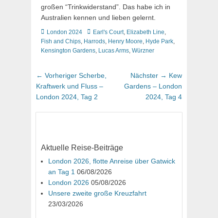
großen “Trinkwiderstand”. Das habe ich in
Australien kennen und lieben gelernt.
Kategorien
Schlagworte
London 2024
Earl's Court
,
Elizabeth Line
,
Fish and Chips
,
Harrods
,
Henry Moore
,
Hyde Park
,
Kensington Gardens
,
Lucas Arms
,
Würzner
Beitragsnavigation
Vorheriger
Nächster
← Vorheriger
Scherbe,
Nächster →
Kew
Beitrag:
Beitrag:
Kraftwerk und Fluss –
Gardens – London
London 2024, Tag 2
2024, Tag 4
Aktuelle Reise-Beiträge
London 2026, flotte Anreise über Gatwick
an Tag 1
06/08/2026
London 2026
05/08/2026
Unsere zweite große Kreuzfahrt
23/03/2026