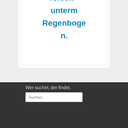
unterm
Regenboge
n.
Wer suchet, der findet.
Suchen
nach: