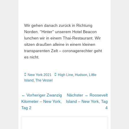
Wir gehen danach zurück in Richtung
Norden. “Hinter” unserem Hotel Beacon
lunchen wir in einem Thai-Restaurant. Wir
sitzen draußen alleine in einem kleinen
transparenten Zelt – coronagerechter geht
es nicht.
Kategorien
Schlagworte
New York 2021
High Line
,
Hudson
,
Little
Island
,
The Vessel
Beitragsnavigation
Vorheriger
Nächster
← Vorheriger
Zwanzig
Nächster →
Roosevelt
Beitrag:
Beitrag:
Kilometer – New York,
Island – New York, Tag
Tag 2
4