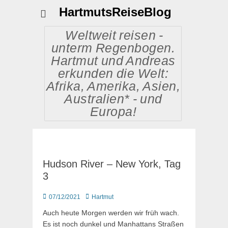
HartmutsReiseBlog
Weltweit reisen -
unterm Regenbogen.
Hartmut und Andreas
erkunden die Welt:
Afrika, Amerika, Asien,
Australien* - und
Europa!
Hudson River – New York, Tag
3
Posted
Autor
07/12/2021
Hartmut
on
Auch heute Morgen werden wir früh wach.
Es ist noch dunkel und Manhattans Straßen