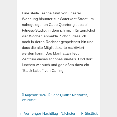
Eine steile Treppe führt von unserer
Wohnung hinunter zur Waterkant Street. Im
nahegelegenen Cape Quarter gibt es ein
Fitness-Studio, in dem ich mich für zunächst
vier Wochen anmelde. Schön, dass ich
noch in deren Rechner gespeichert bin und
dass die alte Mitgliedskarte reaktiviert
werden kann. Das Manhattan liegt im
Zentrum dieses schönes Viertels. Und dort
lunchen wir auch und genießen dazu ein
“Black Label” von Carling.
Kategorien
Schlagworte
Kapstadt 2024
Cape Quarter
,
Manhattan
,
Waterkant
Beitragsnavigation
Vorheriger
Nächster
← Vorheriger
Nachtflug
Nächster →
Frühstück