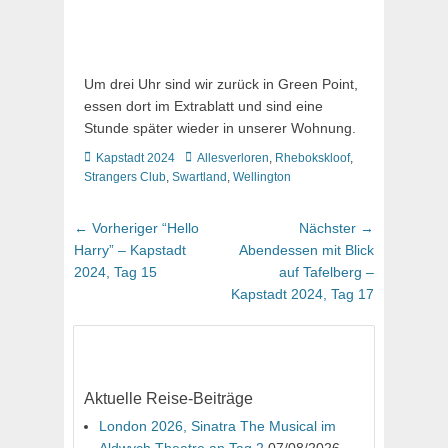
Um drei Uhr sind wir zurück in Green Point,
essen dort im Extrablatt und sind eine
Stunde später wieder in unserer Wohnung.
Kategorien
Schlagworte
Kapstadt 2024
Allesverloren
,
Rhebokskloof
,
Strangers Club
,
Swartland
,
Wellington
Beitragsnavigation
Vorheriger
Nächster
← Vorheriger
“Hello
Nächster →
Beitrag:
Beitrag:
Harry” – Kapstadt
Abendessen mit Blick
2024, Tag 15
auf Tafelberg –
Kapstadt 2024, Tag 17
Aktuelle Reise-Beiträge
London 2026, Sinatra The Musical im