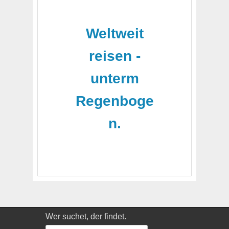
-
Weltweit
reisen -
unterm
Regenboge
n.
Wer suchet, der findet.