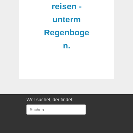
reisen -
unterm
Regenboge
n.
Wer suchet, der findet.
Suchen
nach: