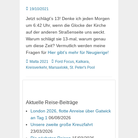
Posted
19/10/2021
on
Jetzt schlägt’s 13! Denke ich jeden Morgen
um 6:42 Uhr, wenn die Glocke der Kirche
auf der anderen Straßenseite uns weckt.
Warum schlägt sie 13-mal, warum genau
um diese Zeit? Vermutlich werden meine
Fragen für
Hier gibt’s mehr für Neugierige!
Kategorien
Schlagworte
Malta 2021
Ford Focus
,
Kalkara
,
Kreisverkehr
,
Marsaxlokk
,
St. Peter's Pool
Aktuelle Reise-Beiträge
London 2026, flotte Anreise über Gatwick
an Tag 1
06/08/2026
Unsere zweite große Kreuzfahrt
23/03/2026