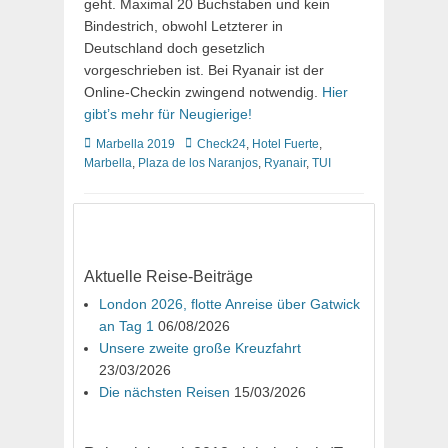
geht. Maximal 20 Buchstaben und kein
Bindestrich, obwohl Letzterer in
Deutschland doch gesetzlich
vorgeschrieben ist. Bei Ryanair ist der
Online-Checkin zwingend notwendig.
Hier
gibt’s mehr für Neugierige!
Kategorien
Schlagworte
Marbella 2019
Check24
,
Hotel Fuerte
,
Marbella
,
Plaza de los Naranjos
,
Ryanair
,
TUI
Aktuelle Reise-Beiträge
London 2026, flotte Anreise über Gatwick
an Tag 1
06/08/2026
Unsere zweite große Kreuzfahrt
23/03/2026
Die nächsten Reisen
15/03/2026