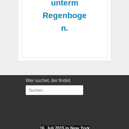
unterm
Regenboge
n.
Wer suchet, der findet.
Suchen
nach:
16. Juli 2015 in New York