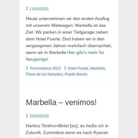
Posted
11/02/2022
on
Heute unternehmen wir den ersten Ausflug
mit unserem Mietwagen: Marbella ist das
Ziel. Wir parken in einer Tiefgarage neben
dem Hotel Fuerte. Dort haben wir in den
vergangenen Jahren mehrfach übernachtet,
wenn wir in Marbella
Hier gibt’s mehr für
Neugierige!
Kategorien
Schlagworte
Torremolinos 2022
Hotel Fuerte
,
Marbella
,
Plaza de los Naranjos
,
Puerto Banús
Marbella – venimos!
Posted
31/03/2019
on
Hartmu TerkhornBirtel [sic], so heiße ich in
Zukunft. Zumindest wenn es nach Ryanair