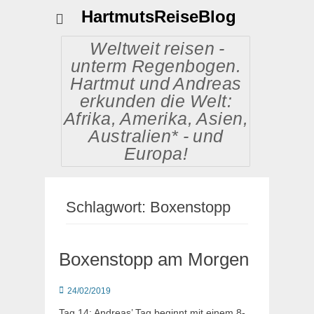
HartmutsReiseBlog
Weltweit reisen -
unterm Regenbogen.
Hartmut und Andreas
erkunden die Welt:
Afrika, Amerika, Asien,
Australien* - und
Europa!
Schlagwort:
Boxenstopp
Boxenstopp am Morgen
Posted
24/02/2019
on
Tag 14: Andreas’ Tag beginnt mit einem 8-