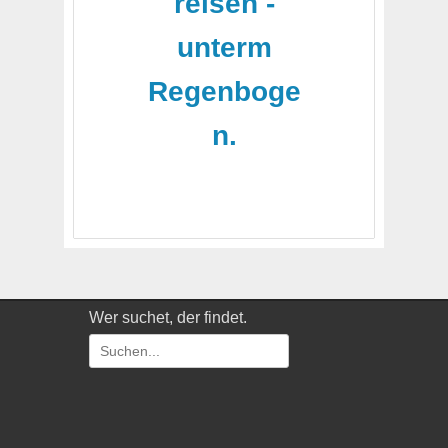
reisen -
unterm
Regenboge
n.
Wer suchet, der findet.
Suchen
nach: