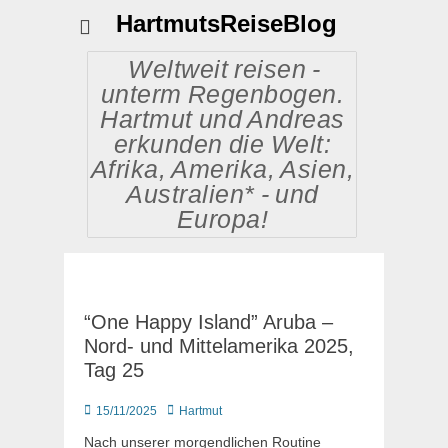
HartmutsReiseBlog
Weltweit reisen -
unterm Regenbogen.
Hartmut und Andreas
erkunden die Welt:
Afrika, Amerika, Asien,
Australien* - und
Europa!
“One Happy Island” Aruba –
Nord- und Mittelamerika 2025,
Tag 25
Posted
Autor
15/11/2025
Hartmut
on
Nach unserer morgendlichen Routine