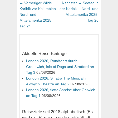
Beitragsnavigation
Vorheriger
Nächster
← Vorheriger
Wilde
Nächster →
Seetag in
Beitrag:
Beitrag:
Karibik vor Kolumbien –
der Karibik – Nord- und
Nord- und
Mittelamerika 2025,
Mittelamerika 2025,
Tag 26
Tag 24
Aktuelle Reise-Beiträge
London 2026, Rundfahrt durch
Greenwich, Isle of Dogs und Stratford an
Tag 3
08/08/2026
London 2026, Sinatra The Musical im
Aldwych Theatre an Tag 2
07/08/2026
London 2026, flotte Anreise über Gatwick
an Tag 1
06/08/2026
Reiseziele seit 2018 alphabetisch (Es
wird i. d. R. nur die erste große Stadt