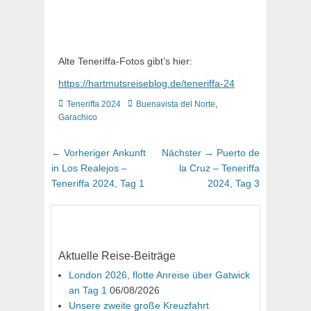
Alte Teneriffa-Fotos gibt’s hier:
https://hartmutsreiseblog.de/teneriffa-24
Kategorien
Schlagworte
Teneriffa 2024
Buenavista del Norte
,
Garachico
Beitragsnavigation
Vorheriger
Nächster
← Vorheriger
Ankunft
Nächster →
Puerto de
Beitrag:
Beitrag:
in Los Realejos –
la Cruz – Teneriffa
Teneriffa 2024, Tag 1
2024, Tag 3
Aktuelle Reise-Beiträge
London 2026, flotte Anreise über Gatwick
an Tag 1
06/08/2026
Unsere zweite große Kreuzfahrt