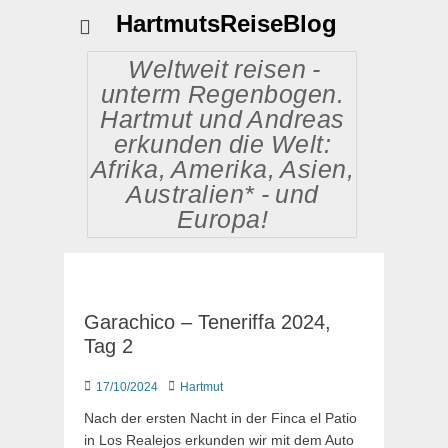
HartmutsReiseBlog
Weltweit reisen -
unterm Regenbogen.
Hartmut und Andreas
erkunden die Welt:
Afrika, Amerika, Asien,
Australien* - und
Europa!
Garachico – Teneriffa 2024,
Tag 2
Posted
Autor
17/10/2024
Hartmut
on
Nach der ersten Nacht in der Finca el Patio
in Los Realejos erkunden wir mit dem Auto