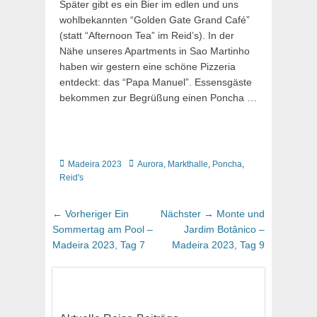
Später gibt es ein Bier im edlen und uns
wohlbekannten “Golden Gate Grand Café”
(statt “Afternoon Tea” im Reid’s). In der
Nähe unseres Apartments in Sao Martinho
haben wir gestern eine schöne Pizzeria
entdeckt: das “Papa Manuel”. Essensgäste
bekommen zur Begrüßung einen Poncha …
Kategorien
Schlagworte
Madeira 2023
Aurora
,
Markthalle
,
Poncha
,
Reid's
Beitragsnavigation
Vorheriger
Nächster
← Vorheriger
Ein
Nächster →
Monte und
Beitrag:
Beitrag:
Sommertag am Pool –
Jardim Botânico –
Madeira 2023, Tag 7
Madeira 2023, Tag 9