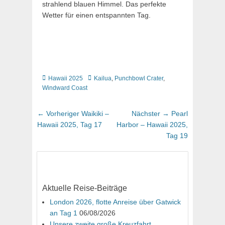
strahlend blauen Himmel. Das perfekte
Wetter für einen entspannten Tag.
Kategorien
Schlagworte
Hawaii 2025
Kailua
,
Punchbowl Crater
,
Windward Coast
Beitragsnavigation
Vorheriger
Nächster
← Vorheriger
Waikiki –
Nächster →
Pearl
Beitrag:
Beitrag:
Hawaii 2025, Tag 17
Harbor – Hawaii 2025,
Tag 19
Aktuelle Reise-Beiträge
London 2026, flotte Anreise über Gatwick
an Tag 1
06/08/2026
Unsere zweite große Kreuzfahrt