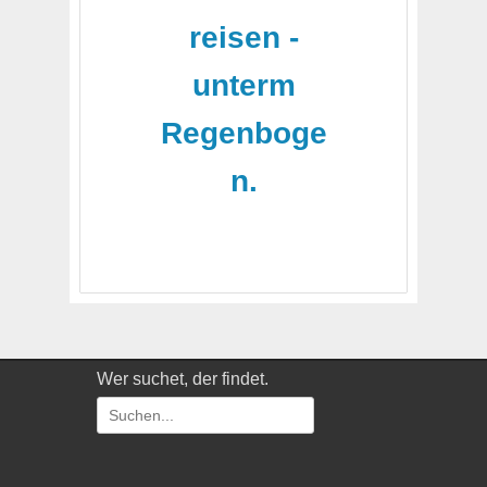
reisen -
unterm
Regenboge
n.
Wer suchet, der findet.
Suchen
nach: