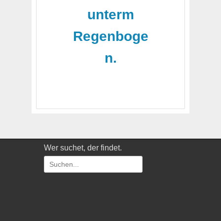
unterm
Regenboge
n.
Wer suchet, der findet.
Suchen
nach: