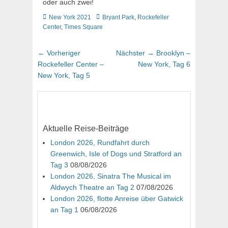
oder auch zwei!
Kategorien
Schlagworte
New York 2021
Bryant Park
,
Rockefeller
Center
,
Times Square
Beitragsnavigation
Vorheriger
Nächster
← Vorheriger
Nächster →
Brooklyn –
Beitrag:
Beitrag:
Rockefeller Center –
New York, Tag 6
New York, Tag 5
Aktuelle Reise-Beiträge
London 2026, Rundfahrt durch
Greenwich, Isle of Dogs und Stratford an
Tag 3
08/08/2026
London 2026, Sinatra The Musical im
Aldwych Theatre an Tag 2
07/08/2026
London 2026, flotte Anreise über Gatwick
an Tag 1
06/08/2026