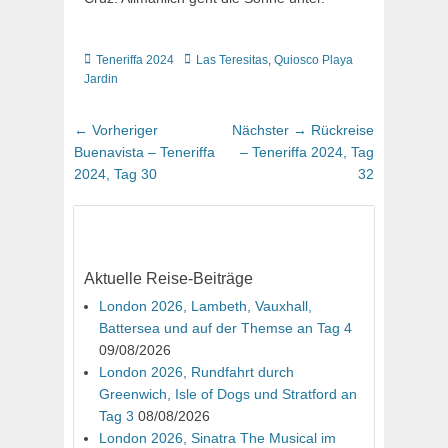
Kategorien
Schlagworte
Teneriffa 2024
Las Teresitas
,
Quiosco Playa
Jardin
Beitragsnavigation
Vorheriger
Nächster
← Vorheriger
Nächster →
Rückreise
Beitrag:
Beitrag:
Buenavista – Teneriffa
– Teneriffa 2024, Tag
2024, Tag 30
32
Aktuelle Reise-Beiträge
London 2026, Lambeth, Vauxhall,
Battersea und auf der Themse an Tag 4
09/08/2026
London 2026, Rundfahrt durch
Greenwich, Isle of Dogs und Stratford an
Tag 3
08/08/2026
London 2026, Sinatra The Musical im