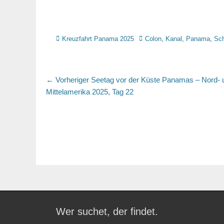
Kategorien
Schlagworte
Kreuzfahrt Panama 2025
Colon
,
Kanal
,
Panama
,
Sc
Beitragsnavigation
Vorheriger
← Vorheriger
Seetag vor der Küste Panamas – Nord- 
Beitrag:
Mittelamerika 2025, Tag 22
Wer suchet, der findet.