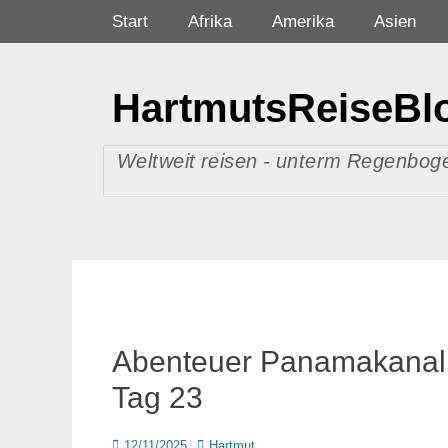
Zum
Primäres Menü
Start
Afrika
Amerika
Asien
Inhalt
springen
HartmutsReiseBl
Weltweit reisen - unterm Regenboge
Abenteuer Panamakanal –
Tag 23
Posted
Autor
12/11/2025
Hartmut